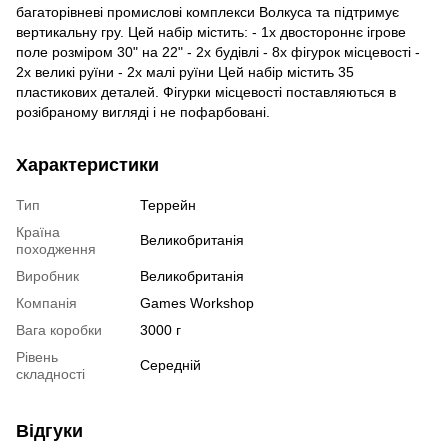
багаторівневі промислові комплекси Волкуса та підтримує
вертикальну гру. Цей набір містить: - 1x двостороннє ігрове
поле розміром 30" на 22" - 2x будівлі - 8x фігурок місцевості -
2x великі руїни - 2x малі руїни Цей набір містить 35
пластикових деталей. Фігурки місцевості поставляються в
розібраному вигляді і не пофарбовані.
Характеристики
Тип
Террейн
Країна
Великобританія
походження
Виробник
Великобританія
Компанія
Games Workshop
Вага коробки
3000 г
Рівень
Середній
складності
Відгуки