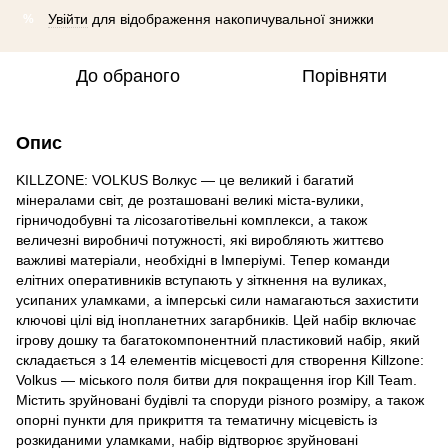
Увійти
для відображення накопичувальної знижки
%
До обраного
Порівняти
Опис
KILLZONE: VOLKUS Волкус — це великий і багатий
мінералами світ, де розташовані великі міста-вулики,
гірничодобувні та лісозаготівельні комплекси, а також
величезні виробничі потужності, які виробляють життєво
важливі матеріали, необхідні в Імперіумі. Тепер команди
елітних оперативників вступають у зіткнення на вуликах,
усипаних уламками, а імперські сили намагаються захистити
ключові цілі від інопланетних загарбників. Цей набір включає
ігрову дошку та багатокомпонентний пластиковий набір, який
складається з 14 елементів місцевості для створення Killzone:
Volkus — міського поля битви для покращення ігор Kill Team.
Містить зруйновані будівлі та споруди різного розміру, а також
опорні пункти для прикриття та тематичну місцевість із
розкиданими уламками, набір відтворює зруйновані