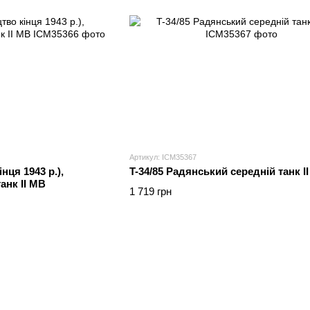
Артикул: ICM35367
нця 1943 р.),
T-34/85 Радянський середній танк І
анк ІІ МВ
1 719 грн