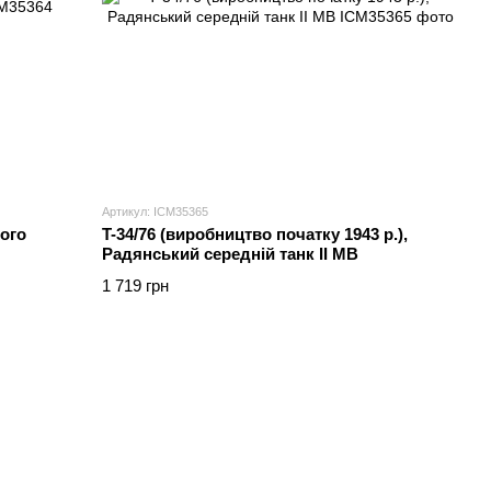
Артикул: ICM35365
ього
T-34/76 (виробництво початку 1943 р.),
Радянський середній танк ІІ МВ
1 719 грн