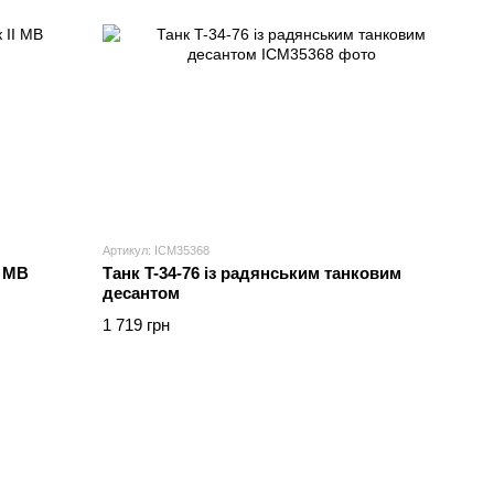
Артикул: ICM35368
І МВ
Танк T-34-76 із радянським танковим
десантом
1 719 грн