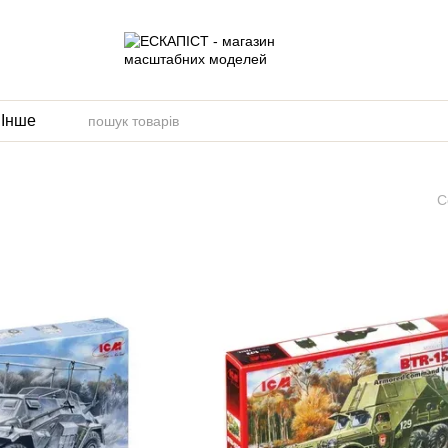
и
Інше
С