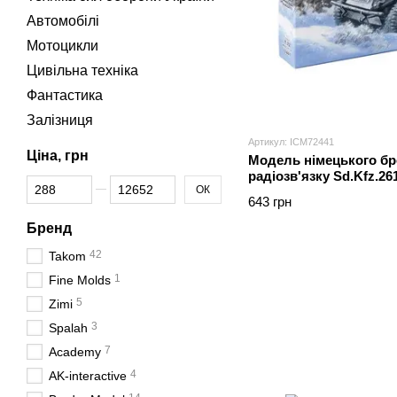
Автомобілі
Мотоцикли
Цивільна техніка
Фантастика
Залізниця
Артикул: ICM72441
Ціна, грн
Модель німецького б
радіозв'язку Sd.Kfz.26
Від Ціна, грн
До Ціна, грн
ОК
643 грн
Бренд
42
Takom
1
Fine Molds
5
Zimi
3
Spalah
7
Academy
4
AK-interactive