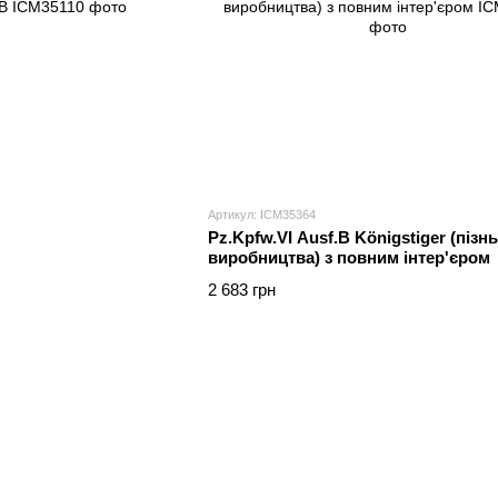
Артикул: ICM35364
Pz.Kpfw.VI Ausf.B Königstiger (пізн
виробництва) з повним інтер'єром
2 683 грн