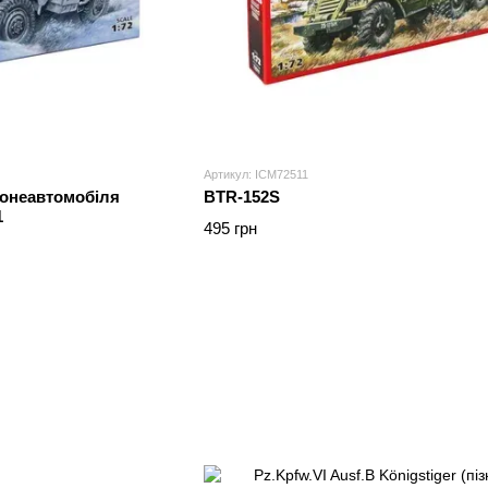
Артикул: ICM72511
ронеавтомобіля
BTR-152S
1
495 грн