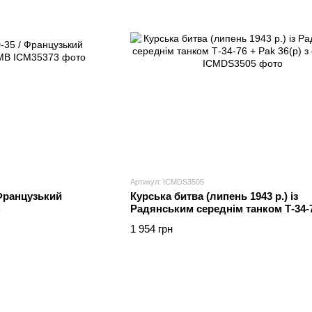
Артикул: ICMDS3505
 Французький
Курська битва (липень 1943 р.) із
В
Радянським середнім танком Т-34-7
36(p) з екіпажем
1 954 грн