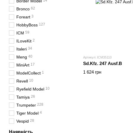
14
Border Model
62
Bronco
3
Foreart
127
HobbyBoss
59
ICM
2
ILoveKit
34
Italeri
40
Meng
Артикул: ICM35110
Sd.Kfz. 247 Ausf.B
17
MiniArt
1 624 грн
1
ModelCollect
10
Revell
10
Ryefield Model
26
Tamiya
228
Trumpeter
4
Tiger Model
28
Vespid
Наявність