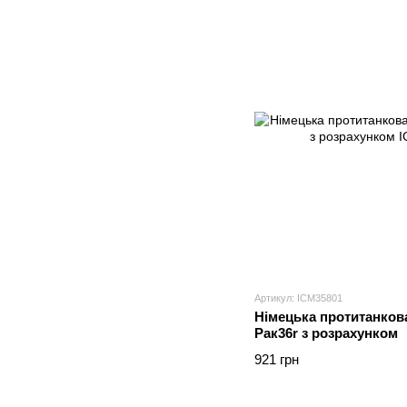
Артикул: ICM35801
Німецька протитанкова
Рак36r з розрахунком
921 грн