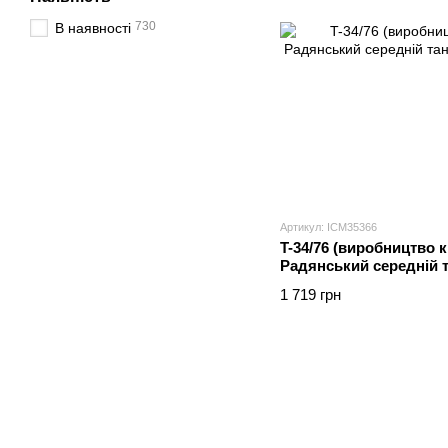
730
В наявності
Артикул: ICM35366
T-34/76 (виробництво кі
Радянський середній т
1 719 грн