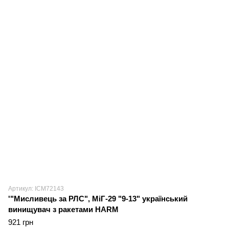
Артикул: ICM72143
'"Мисливець за РЛС", МіГ-29 "9-13" український
винищувач з ракетами HARM
921 грн