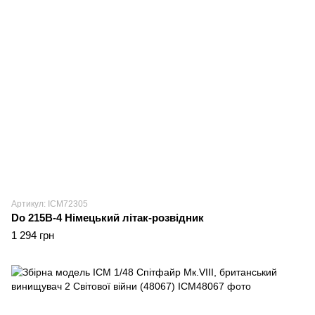
Артикул: ICM72305
Do 215B-4 Німецький літак-розвідник
1 294 грн