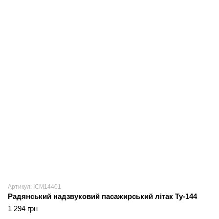
Артикул: ICM14401
Радянський надзвуковий пасажирський літак Ту-144
1 294 грн