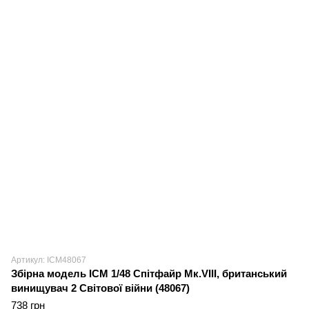
Артикул: ICM48067
Збірна модель ICM 1/48 Спітфайр Mк.VIII, британський
винищувач 2 Світової війни (48067)
738 грн