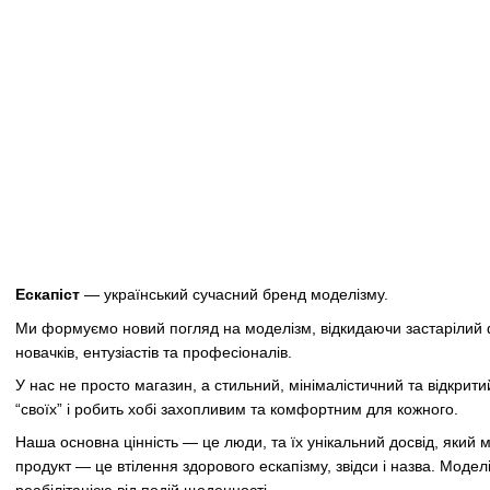
Ескапіст
— український сучасний бренд моделізму.
Ми формуємо новий погляд на моделізм, відкидаючи застарілий фі
новачків, ентузіастів та професіоналів.
У нас не просто магазин, а стильний, мінімалістичний та відкрити
“своїх” і робить хобі захопливим та комфортним для кожного.
Наша основна цінність — це люди, та їх унікальний досвід, яки
продукт — це втілення здорового ескапізму, звідси і назва. Моде