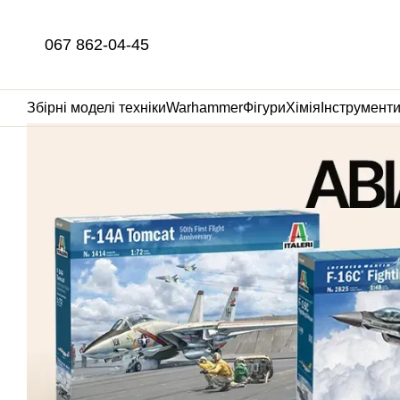
Перейти до основного контенту
067 862-04-45
Збірні моделі техніки
Warhammer
Фігури
Хімія
Інструмент