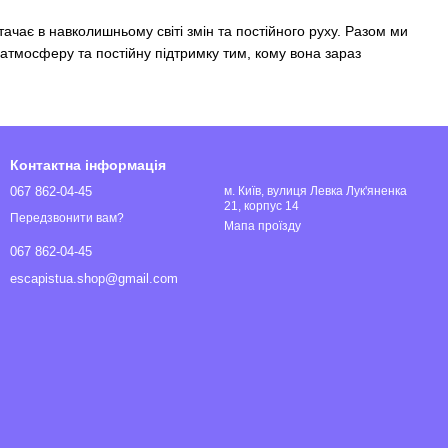
тачає в навколишньому світі змін та постійного руху. Разом ми
атмосферу та постійну підтримку тим, кому вона зараз
Контактна інформація
067 862-04-45
м. Київ, вулиця Левка Лук'яненка
21, корпус 14
Передзвонити вам?
Мапа проїзду
067 862-04-45
escapistua.shop@gmail.com