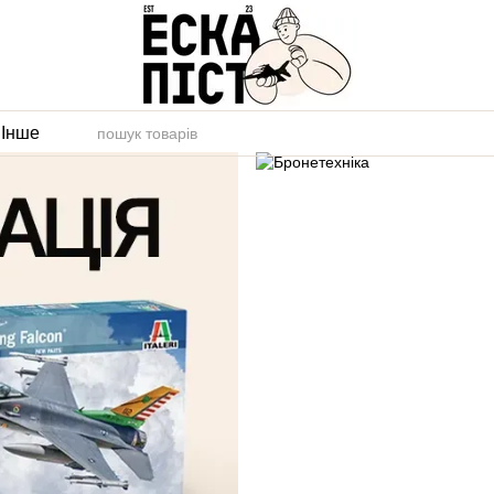
и
Інше