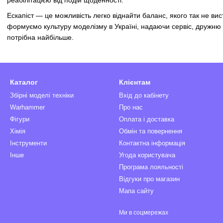
реабілітацією від подій щоденності.
Ескапіст — це можливість легко віднайти баланс, якого так не вис
формуємо культуру моделізму в Україні, надаючи сервіс, дружню 
потрібна найбільше.
Каталог
Клієнтам
Збірні моделі техніки
Вхід до кабінету
Warhammer
Про нас
Фігури
Оплата і доставка
Хімія
Обмін та повернення
Інструменти
Контактна інформація
Інше
Угода користувача
Програма лояльності
Відгуки про магазин
Мапа сайту
Ми в соцмережах