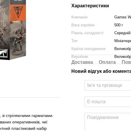
Характеристики
Компанія
Games W
Вага коробки
500 г
Рівень складності
Середній
Тип
Мініатюр
Країна походження
Великобр
Виробник
Великобр
Доставка
Оплата
Пов
Новий відгук або комент
, зі стріляючими гарматами.
ваних оперативників, чиї
нтний пластиковий набір