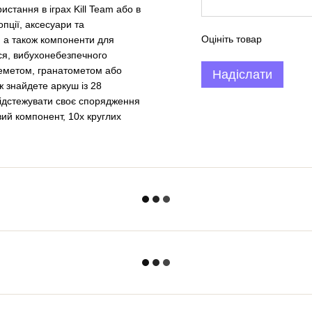
истання в іграх Kill Team або в
опції, аксесуари та
Оцініть товар
, а також компоненти для
ься, вибухонебезпечного
неметом, гранатометом або
Надіслати
ж знайдете аркуш із 28
відстежувати своє спорядження
вий компонент, 10x круглих