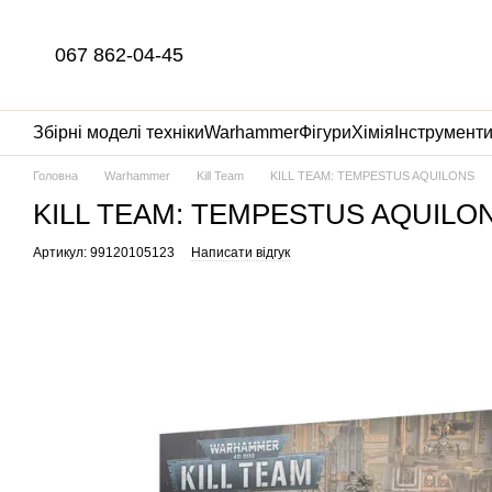
Перейти до основного контенту
067 862-04-45
Збірні моделі техніки
Warhammer
Фігури
Хімія
Інструмент
Головна
Warhammer
Kill Team
KILL TEAM: TEMPESTUS AQUILONS
KILL TEAM: TEMPESTUS AQUILO
Артикул: 99120105123
Написати відгук