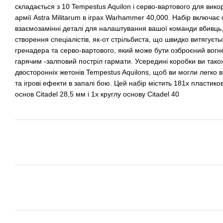
складається з 10 Tempestus Aquilon і серво-вартового для викор
армії Astra Militarum в іграх Warhammer 40,000. Набір включає 
взаємозамінні деталі для налаштування вашої команди вбивць
створення спеціалістів, як-от стрільбиста, що швидко витягуєт
гренадера та серво-вартового, який може бути озброєний вог
гарячим -залповий постріл гармати. Усередині коробки ви тако
двосторонніх жетонів Tempestus Aquilons, щоб ви могли легко 
та ігрові ефекти в запалі бою. Цей набір містить 181x пластико
основ Citadel 28,5 мм і 1x круглу основу Citadel 40