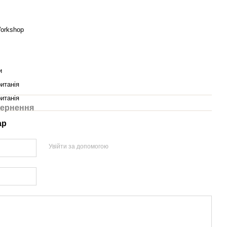
orkshop
и
итанія
итанія
ернення
ар
Увійти за допомогою