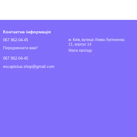
Контактна інформація
067 862-04-45
м. Київ, вулиця Левка Лук'яненка
21, корпус 14
Передзвонити вам?
Мапа проїзду
067 862-04-45
escapistua.shop@gmail.com