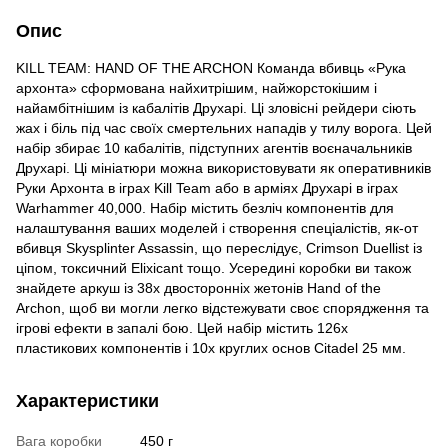
Опис
KILL TEAM: HAND OF THE ARCHON Команда вбивць «Рука
архонта» сформована найхитрішим, найжорстокішим і
найамбітнішим із кабалітів Друхарі. Ці зловісні рейдери сіють
жах і біль під час своїх смертельних нападів у тилу ворога. Цей
набір збирає 10 кабалітів, підступних агентів воєначальників
Друхарі. Ці мініатюри можна використовувати як оперативників
Руки Архонта в іграх Kill Team або в арміях Друхарі в іграх
Warhammer 40,000. Набір містить безліч компонентів для
налаштування ваших моделей і створення спеціалістів, як-от
вбивця Skysplinter Assassin, що переслідує, Crimson Duellist із
ціпом, токсичний Elixicant тощо. Усередині коробки ви також
знайдете аркуш із 38x двосторонніх жетонів Hand of the
Archon, щоб ви могли легко відстежувати своє спорядження та
ігрові ефекти в запалі бою. Цей набір містить 126x
пластикових компонентів і 10x круглих основ Citadel 25 мм.
Характеристики
Вага коробки
450 г