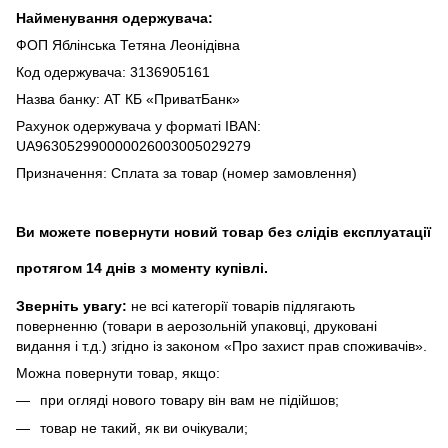
Найменування одержувача:
ФОП Яблінська Тетяна Леонідівна
Код одержувача: 3136905161
Назва банку: АТ КБ «ПриватБанк»
Рахунок одержувача у форматі IBAN:
UA963052990000026003005029279
Призначення: Сплата за товар (номер замовлення)
Ви можете повернути новий товар без слідів експлуатації
протягом 14 днів з моменту купівлі.
Зверніть увагу:
не всі категорії товарів підлягають
поверненню (товари в аерозольній упаковці, друковані
видання і т.д.) згідно із законом «Про захист прав споживачів».
Можна повернути товар, якщо:
при огляді нового товару він вам не підійшов;
товар не такий, як ви очікували;