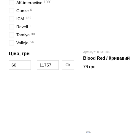
1091
AK-interactive
6
Gunze
132
ICM
1
Revell
90
Tamiya
64
Vallejo
Артикул: ICM1046
Ціна, грн
Blood Red / Кривавий
Від Ціна, грн
До Ціна, грн
ОК
79 грн