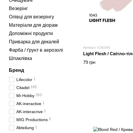
Очищувачі
Везерінг
Олівці для везерінгу
Матеріали для діорам
Допоміжні продукти
Приварка для декалей
Артикул: ICM1043
Фарба / ґрунт в аерозолі
Light Flesh / Світло-ті
Шпаклівка
79 грн
Бренд
1
Lifecolor
165
Citadel
353
Mr.Hobby
1
AK-ineractive
1
AK-interacrive
5
MIG Productions
1
Abteilung