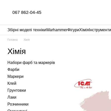
Перейти до основного контенту
067 862-04-45
Збірні моделі техніки
Warhammer
Фігури
Хімія
Інструмент
Головна
Хімія
Хімія
Набори фарб та маркерів
Фарби
Маркери
Клей
Грунтовки
Лаки
Розчинники