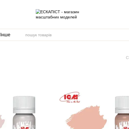
и
Інше
С