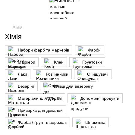
Хімія
Хімія
Набори фарб та маркерів
Фарби
Маркери
Клей
Грунтовки
Лаки
Розчинники
Очищувачі
Везерінг
Олівці для везерінгу
Матеріали для діорам
Допоміжні продукти
Приварка для декалей
Фарба / ґрунт в аерозолі
Шпаклівка