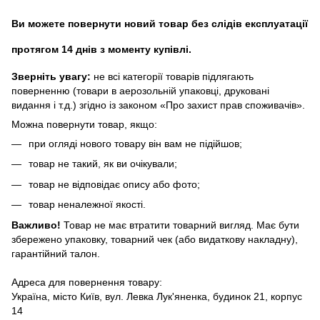
Ви можете повернути новий товар без слідів експлуатації
протягом 14 днів з моменту купівлі.
Зверніть увагу:
не всі категорії товарів підлягають
поверненню (товари в аерозольній упаковці, друковані
видання і т.д.) згідно із законом «Про захист прав споживачів».
Можна повернути товар, якщо:
при огляді нового товару він вам не підійшов;
товар не такий, як ви очікували;
товар не відповідає опису або фото;
товар неналежної якості.
Важливо!
Товар не має втратити товарний вигляд. Має бути
збережено упаковку, товарний чек (або видаткову накладну),
гарантійний талон.
Адреса для повернення товару:
Україна, місто Київ, вул. Левка Лук'яненка, будинок 21, корпус
14