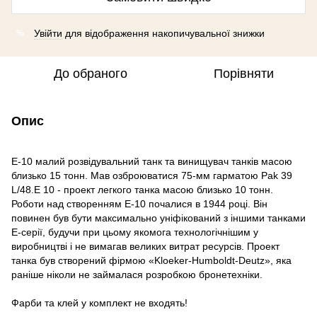
Увійти
для відображення накопичувальної знижки
%
До обраного
Порівняти
Опис
E-10 малий розвідувальний танк та винищувач танків масою
близько 15 тонн. Мав озброюватися 75-мм гарматою Pak 39
L/48.E 10 - проект легкого танка масою близько 10 тонн.
Роботи над створенням E-10 почалися в 1944 році. Він
повинен був бути максимально уніфікований з іншими танками
E-серії, будучи при цьому якомога технологічнішим у
виробництві і не вимагав великих витрат ресурсів. Проект
танка був створений фірмою «Kloeker-Humboldt-Deutz», яка
раніше ніколи не займалася розробкою бронетехніки.
Фарби та клей у комплект не входять!