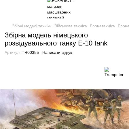
Збірні моделі техніки
Військова техніка
Бронетехніка
Броне
Збірна модель німецького
розвідувального танку E-10 tank
Артикул:
TR00385
Написати відгук