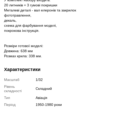
У комплект набору входить:
20 литників + 3 гумові покришки
Металеві деталі - вал елеронів та закрилок
фототравлення,
декаль,
схема для фарбування моделі,
покрокова інструкція.
Розміри готової моделі:
Довжина: 638 мм
Розмах крила: 338 мм.
Характеристики
Масштаб
1/32
Рівень
Складний
складності
Тип
Авіація
Період
1950-1980 роки