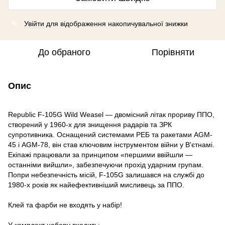
Увійти
для відображення накопичувальної знижки
%
До обраного
Порівняти
Опис
Republic F-105G Wild Weasel — двомісний літак прориву ППО,
створений у 1960-х для знищення радарів та ЗРК
супротивника. Оснащений системами РЕБ та ракетами AGM-
45 і AGM-78, він став ключовим інструментом війни у В'єтнамі.
Екіпажі працювали за принципом «першими ввійшли —
останніми вийшли», забезпечуючи прохід ударним групам.
Попри небезпечність місій, F-105G залишався на службі до
1980-х років як найефективніший мисливець за ППО.
Клей та фарби не входять у набір!