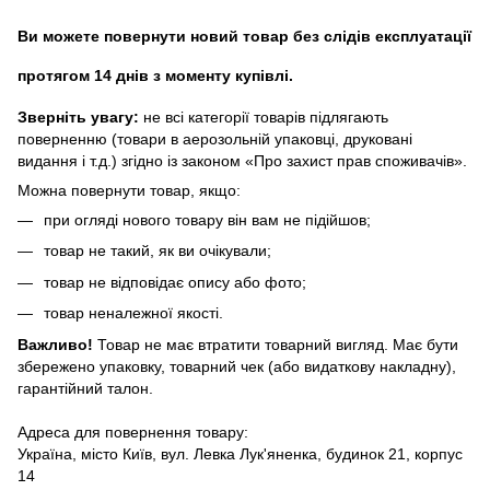
Ви можете повернути новий товар без слідів експлуатації
протягом 14 днів з моменту купівлі.
Зверніть увагу:
не всі категорії товарів підлягають
поверненню (товари в аерозольній упаковці, друковані
видання і т.д.) згідно із законом «Про захист прав споживачів».
Можна повернути товар, якщо:
при огляді нового товару він вам не підійшов;
товар не такий, як ви очікували;
товар не відповідає опису або фото;
товар неналежної якості.
Важливо!
Товар не має втратити товарний вигляд. Має бути
збережено упаковку, товарний чек (або видаткову накладну),
гарантійний талон.
Адреса для повернення товару:
Україна, місто Київ, вул. Левка Лук'яненка, будинок 21, корпус
14