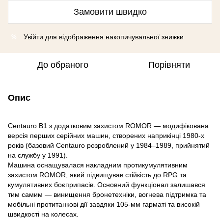
Замовити швидко
Увійти
для відображення накопичувальної знижки
%
До обраного
Порівняти
Опис
Centauro B1 з додатковим захистом ROMOR — модифікована
версія перших серійних машин, створених наприкінці 1980-х
років (базовий Centauro розроблений у 1984–1989, прийнятий
на службу у 1991).
Машина оснащувалася накладним протикумулятивним
захистом ROMOR, який підвищував стійкість до RPG та
кумулятивних боєприпасів. Основний функціонал залишався
тим самим — винищення бронетехніки, вогнева підтримка та
мобільні протитанкові дії завдяки 105‑мм гарматі та високій
швидкості на колесах.