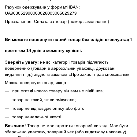
Рахунок одержувача у форматі IBAN:
UA963052990000026003005029279
Призначення: Сплата за товар (номер замовлення)
Ви можете повернути новий товар без слідів експлуатації
протягом 14 днів з моменту купівлі.
Зверніть увагу:
не всі категорії товарів підлягають
поверненню (товари в аерозольній упаковці, друковані
видання і т.д.) згідно із законом «Про захист прав споживачів».
Можна повернути товар, якщо:
при огляді нового товару він вам не підійшов;
товар не такий, як ви очікували;
товар не відповідає опису або фото;
товар неналежної якості.
Важливо!
Товар не має втратити товарний вигляд. Має бути
збережено упаковку, товарний чек (або видаткову накладну),