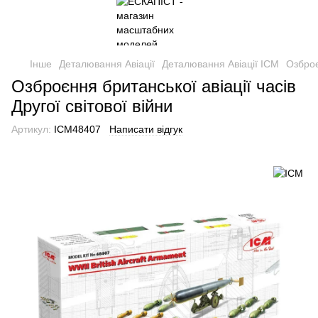
Інше
Деталювання Авіації
Деталювання Авіації ICM
Озброє
Озброєння британської авіації часів
Другої світової війни
Артикул:
ICM48407
Написати відгук