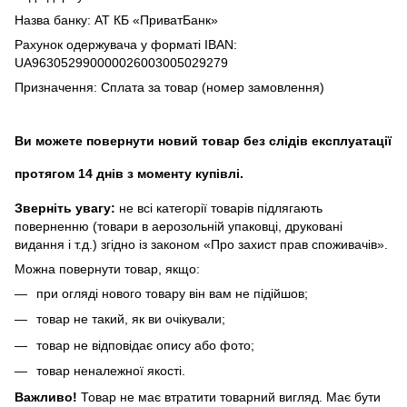
Назва банку: АТ КБ «ПриватБанк»
Рахунок одержувача у форматі IBAN:
UA963052990000026003005029279
Призначення: Сплата за товар (номер замовлення)
Ви можете повернути новий товар без слідів експлуатації
протягом 14 днів з моменту купівлі.
Зверніть увагу:
не всі категорії товарів підлягають
поверненню (товари в аерозольній упаковці, друковані
видання і т.д.) згідно із законом «Про захист прав споживачів».
Можна повернути товар, якщо:
при огляді нового товару він вам не підійшов;
товар не такий, як ви очікували;
товар не відповідає опису або фото;
товар неналежної якості.
Важливо!
Товар не має втратити товарний вигляд. Має бути