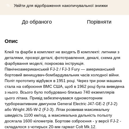
Увійти
для відображення накопичувальної знижки
%
До обраного
Порівняти
Опис
Клей та фарби в комплект не входять В комплекті: литники з
деталями, прозорі деталі, фототравлення, декалі, схема для
фарбування моделі, покрокова інструкція.
Північноамериканський FJ-2 / FJ-3 Fury — американський
бортовий винищувач-бомбардувальник часів холодної війни.
Політ прототипу відбувся в 1951 році. Через три роки машина
стала на озброєння ВМС США, щоб в 1962 році була виведена
з нього. Всього було побудовано близько 740 екземплярів
цього літака. Привід забезпечувався одномоторним
турбореактивним двигуном General Electric J47-GE-2 (FJ-2)
або Wright J65-W-2 (FJ-3). Літак розвивав максимальну
швидкість 1100 км/год, а максимальна дальність польоту
досягала 1600 кілометрів. Бортове озброєння - у версії FJ-2 -
складалося з чотирьох 20-мм гармат Colt Mk.12.