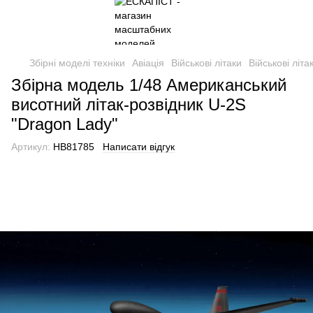
Збірні моделі техніки
Авіація
Військові літаки
Військові літ
Збірна модель 1/48 Американський
висотний літак-розвідник U-2S
"Dragon Lady"
Артикул:
HB81785
Написати відгук