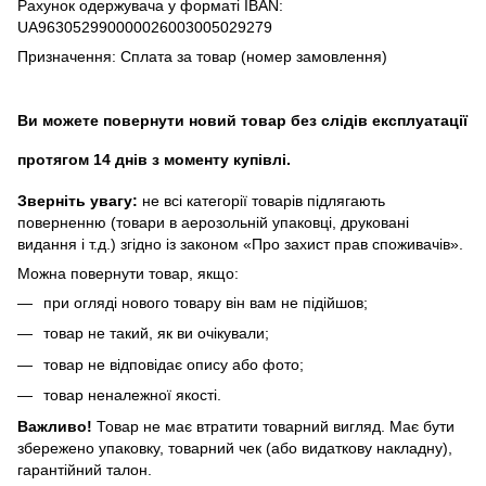
Рахунок одержувача у форматі IBAN:
UA963052990000026003005029279
Призначення: Сплата за товар (номер замовлення)
Ви можете повернути новий товар без слідів експлуатації
протягом 14 днів з моменту купівлі.
Зверніть увагу:
не всі категорії товарів підлягають
поверненню (товари в аерозольній упаковці, друковані
видання і т.д.) згідно із законом «Про захист прав споживачів».
Можна повернути товар, якщо:
при огляді нового товару він вам не підійшов;
товар не такий, як ви очікували;
товар не відповідає опису або фото;
товар неналежної якості.
Важливо!
Товар не має втратити товарний вигляд. Має бути
збережено упаковку, товарний чек (або видаткову накладну),
гарантійний талон.