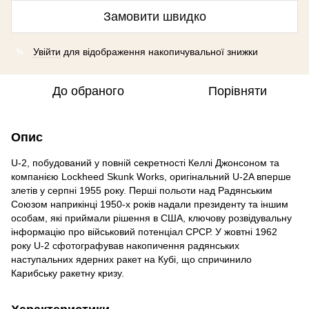
Замовити швидко
Увійти
для відображення накопичувальної знижки
%
До обраного
Порівняти
Опис
U-2, побудований у повній секретності Келлі Джонсоном та
компанією Lockheed Skunk Works, оригінальний U-2A вперше
злетів у серпні 1955 року. Перші польоти над Радянським
Союзом наприкінці 1950-х років надали президенту та іншим
особам, які приймали рішення в США, ключову розвідувальну
інформацію про військовий потенціал СРСР. У жовтні 1962
року U-2 сфотографував накопичення радянських
наступальних ядерних ракет на Кубі, що спричинило
Карибську ракетну кризу.