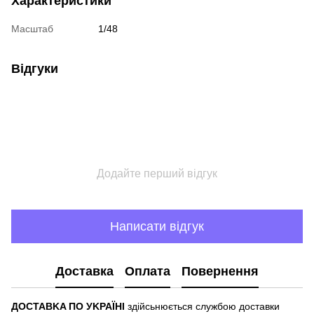
Характеристики
Масштаб
1/48
Відгуки
Додайте перший відгук
Написати відгук
Доставка
Оплата
Повернення
ДOCTABKA ПO УKPAЇHІ
здійсьнюється службою доставки