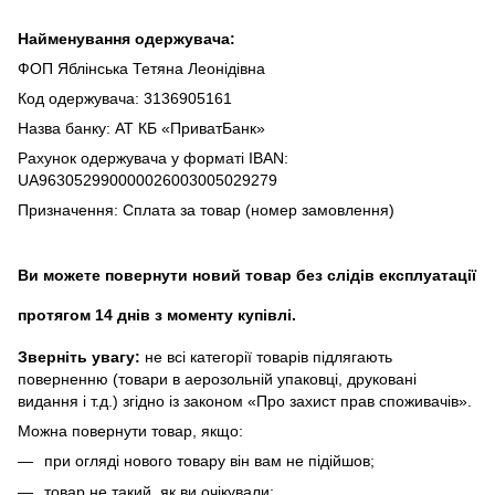
Найменування одержувача:
ФОП Яблінська Тетяна Леонідівна
Код одержувача: 3136905161
Назва банку: АТ КБ «ПриватБанк»
Рахунок одержувача у форматі IBAN:
UA963052990000026003005029279
Призначення: Сплата за товар (номер замовлення)
Ви можете повернути новий товар без слідів експлуатації
протягом 14 днів з моменту купівлі.
Зверніть увагу:
не всі категорії товарів підлягають
поверненню (товари в аерозольній упаковці, друковані
видання і т.д.) згідно із законом «Про захист прав споживачів».
Можна повернути товар, якщо:
при огляді нового товару він вам не підійшов;
товар не такий, як ви очікували;