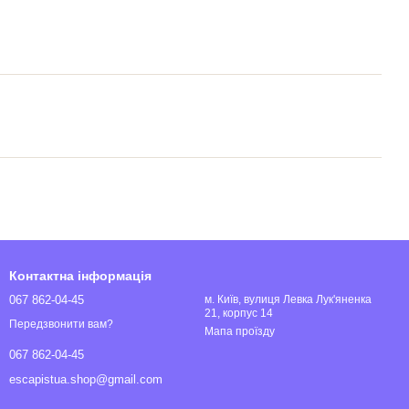
Контактна інформація
067 862-04-45
м. Київ, вулиця Левка Лук'яненка
21, корпус 14
Передзвонити вам?
Мапа проїзду
067 862-04-45
escapistua.shop@gmail.com