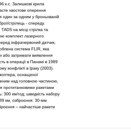
96 к.с. Залишкові крила
часте хвостове оперення
я один за одним у броньованій
брої/стрілець - спереду.
TADS на місці стрілка та
ою комплект лазерного
перед інфрачервоний датчик,
облена система FLIR, яка
ти або затримати виявлення
ть в операції в Панамі в 1989
ому конфлікті в Іраку (2003).
ікоптера, оснащеної
леним над головною частиною,
ня протитанковими ракетами
ь: 300 км/год; швидкість набору
689 км, озброєння: 30-мм
броєння – найчастіше ракети