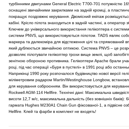
турбінними двигунами General Electric T700-701 потужністю 16
оснащені звичайними закрилками на задній кромці, а пластин
покращує поздовжнє керування. Двомісний екіпаж розміщуєтьс
кабіні. Крісло пілота знаходиться в задній частині, а оператор з
Ключем до універсального використання гелікоптера є системи 
системи PNVS, що використовуються пілотом. TADS являє соб
маркера та далекоміра для відстеження цілі та спрямований в
який дублюється звичайною оптикою. Система PNVS – це розр
дозволяє пілотувати гелікоптер трохи вище землі, щоб запобіг
зенітною обороною противника. Гелікоптери Apache брали учас
році, під час операції «Буря в пустелі» в 1991 році або останнь
Наприкінці 1990 року розпочалося будівництво нової версії гел
міліметровим радаром Martin/Westinghouse Longbow, встанов
для керування озброєнням. Він використовується для керуван
Rockwell AGM-114 Hellfire. Технічні дані: Максимальна швидкіст
висоти 12,7 м/с, максимальна дальність (без зовнішніх баків): 
гармата Hughes M230A1 Chain Gun фіксованої-1, а підвісне оз
Hellfire. Клей та фарби в комплект не входять!