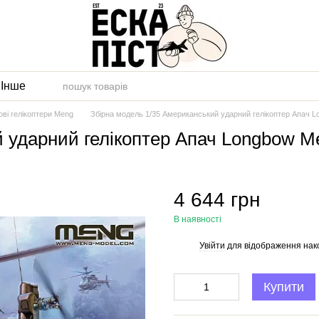
и
Інше
ові гелікоптери Meng
Збірна модель 1/35 Американський ударний гелікоптер Апач 
й ударний гелікоптер Апач Longbow М
4 644 грн
В наявності
Увійти
для відображення нак
%
Купити