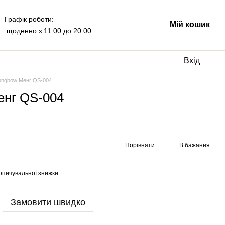
Графік роботи:
Мій кошик
щоденно з 11:00 до 20:00
Вхід
Longbow Менг QS-004
енг QS-004
Порівняти
В бажання
опичувальної знижки
Замовити швидко