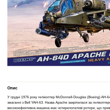
Опис
У грудні 1976 року гелікоптер McDonnell-Douglas (Boeing) AH
змаганні з Bell YAH-63. Назва Apache закріпилася за гелікоптер
високоефективна машина має чотирилопатеві ротори, що прив