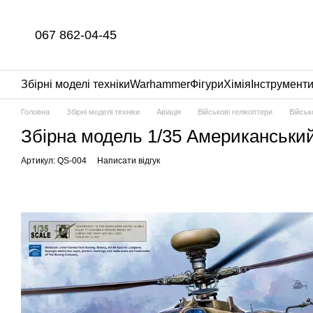
Перейти до основного контенту
067 862-04-45
Збірні моделі техніки
Warhammer
Фігури
Хімія
Інструмент
Головна
Збірні моделі техніки
Авіація
Військові гелікоптери
Військ
Збірна модель 1/35 Американськи
Артикул: QS-004
Написати відгук