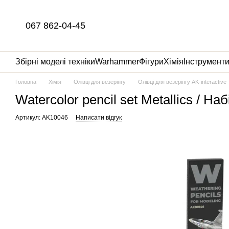
Перейти до основного контенту
067 862-04-45
Збірні моделі техніки
Warhammer
Фігури
Хімія
Інструмент
Головна
Хімія
Олівці для везерінгу
Олівці для везерінгу AK-interactive
Watercolor pencil set Metallics / На
Артикул: AK10046
Написати відгук