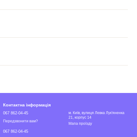
Контактна інформація
067 862-04-45
м. Київ, вулиця Левка Лук'яненка
21, корпус 14
Передзвонити вам?
Мапа проїзду
067 862-04-45