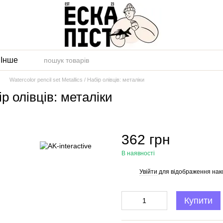
и
Інше
Watercolor pencil set Metallics / Набір олівців: металіки
бір олівців: металіки
362 грн
В наявності
Увійти
для відображення нак
%
Купити