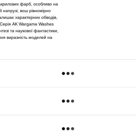
акрилових фарб, особливо на
 напрузі, вош рівномірно
 залишає характерних обводів,
. Серія AK Wargame Washes
тезі та наукової фантастики,
ожня виразність моделей на