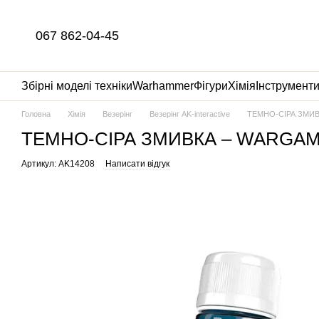
Перейти до основного контенту
067 862-04-45
Збірні моделі техніки
Warhammer
Фігури
Хімія
Інструмент
Головна
Хімія
Везерінг
Везерінг AK-interactive
ТЕМНО-СІРА ЗМИВ
ТЕМНО-СІРА ЗМИВКА – WARGAM
Артикул: AK14208
Написати відгук