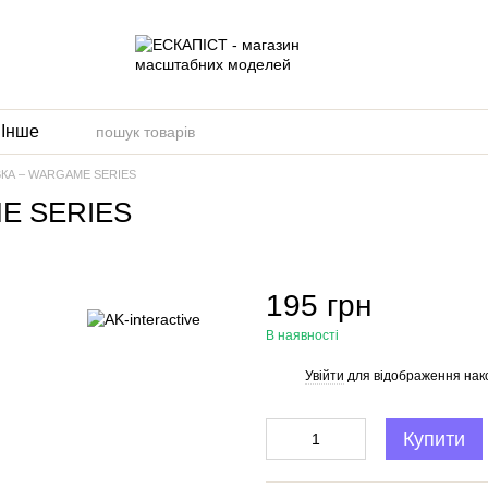
и
Інше
КА – WARGAME SERIES
E SERIES
195 грн
В наявності
Увійти
для відображення нак
%
Купити