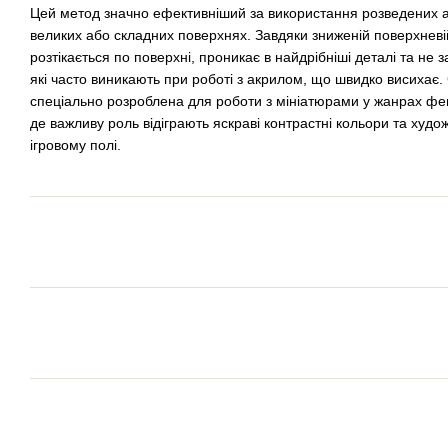
Цей метод значно ефективніший за використання розведених 
великих або складних поверхнях. Завдяки зниженій поверхневій
розтікається по поверхні, проникає в найдрібніші деталі та не
які часто виникають при роботі з акрилом, що швидко висихає
спеціально розроблена для роботи з мініатюрами у жанрах фен
де важливу роль відіграють яскраві контрастні кольори та худ
ігровому полі.