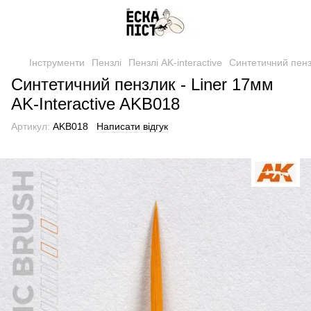
Інструменти
Пензлі
Пензлі AK-interactive
Синтетичний пензл
Синтетичний пензлик - Liner 17мм
AK-Interactive AKB018
Артикул:
AKB018
Написати відгук