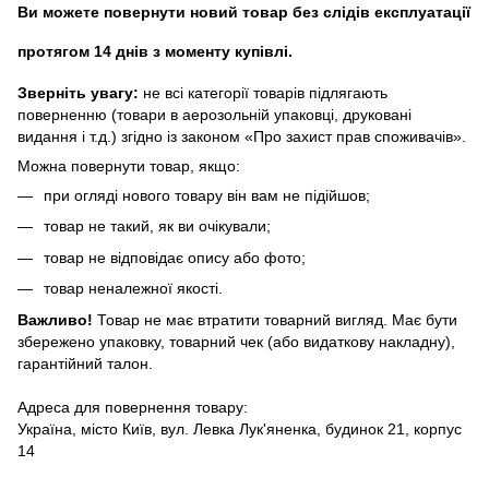
Ви можете повернути новий товар без слідів експлуатації
протягом 14 днів з моменту купівлі.
Зверніть увагу:
не всі категорії товарів підлягають
поверненню (товари в аерозольній упаковці, друковані
видання і т.д.) згідно із законом «Про захист прав споживачів».
Можна повернути товар, якщо:
при огляді нового товару він вам не підійшов;
товар не такий, як ви очікували;
товар не відповідає опису або фото;
товар неналежної якості.
Важливо!
Товар не має втратити товарний вигляд. Має бути
збережено упаковку, товарний чек (або видаткову накладну),
гарантійний талон.
Адреса для повернення товару:
Україна, місто Київ, вул. Левка Лук'яненка, будинок 21, корпус
14