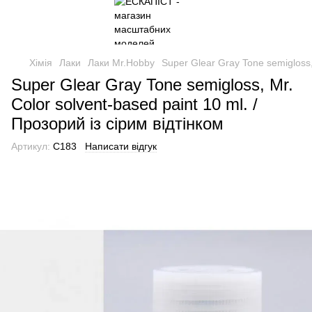
Хімія
Лаки
Лаки Mr.Hobby
Super Glear Gray Tone semigloss, 
Super Glear Gray Tone semigloss, Mr.
Color solvent-based paint 10 ml. /
Прозорий із сірим відтінком
Артикул:
C183
Написати відгук