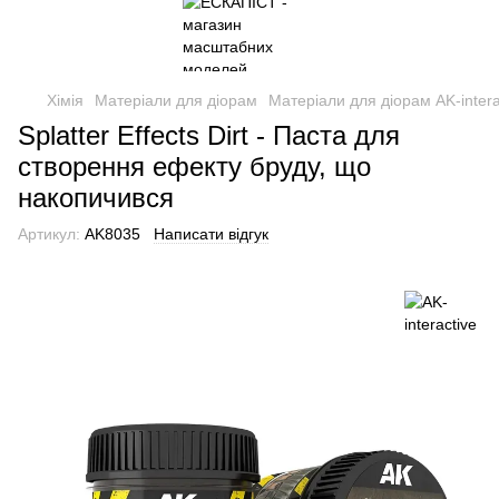
Хімія
Матеріали для діорам
Матеріали для діорам AK-intera
Splatter Effects Dirt - Паста для
створення ефекту бруду, що
накопичився
Артикул:
AK8035
Написати відгук