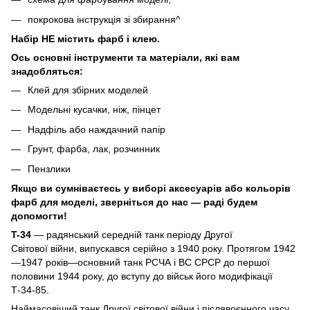
покрокова інструкція зі збирання^
Набір НЕ містить фарб і клею.
Ось основні інструменти та матеріали, які вам
знадобляться:
Клей для збірних моделей
Модельні кусачки, ніж, пінцет
Надфіль або наждачний папір
Грунт, фарба, лак, розчинник
Пензлики
Якщо ви сумніваєтесь у виборі аксесуарів або кольорів
фарб для моделі, зверніться до нас — раді будем
допомогти!
T-34
— радянський середній танк періоду Другої
Світової війни, випускався серійно з 1940 року. Протягом 1942
—1947 років—основний танк РСЧА і ВС СРСР до першої
половини 1944 року, до вступу до військ його модифікації
Т-34-85.
Наймасовіший танк Другої світової війни і післявоєнного часу.