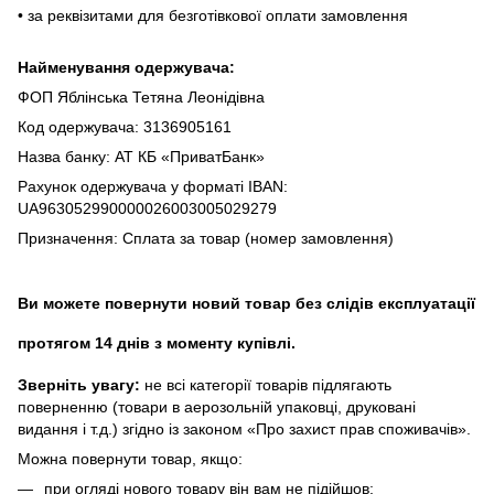
• за реквізитами для безготівкової оплати замовлення
Найменування одержувача:
ФОП Яблінська Тетяна Леонідівна
Код одержувача: 3136905161
Назва банку: АТ КБ «ПриватБанк»
Рахунок одержувача у форматі IBAN:
UA963052990000026003005029279
Призначення: Сплата за товар (номер замовлення)
Ви можете повернути новий товар без слідів експлуатації
протягом 14 днів з моменту купівлі.
Зверніть увагу:
не всі категорії товарів підлягають
поверненню (товари в аерозольній упаковці, друковані
видання і т.д.) згідно із законом «Про захист прав споживачів».
Можна повернути товар, якщо:
при огляді нового товару він вам не підійшов;