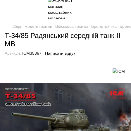
Збірні моделі техніки
Військова техніка
Бронетехніка
Броне
T-34/85 Радянський середній танк ІІ
МВ
Артикул:
ICM35367
Написати відгук