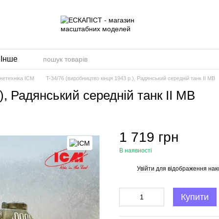
и
Інше
нетехніка ICM
T-34/76 (виробництво кінця 1943 р.), Радянський середній танк ІІ МВ
), Радянський середній танк ІІ МВ
1 719 грн
В наявності
Увійти
для відображення нак
%
Купити