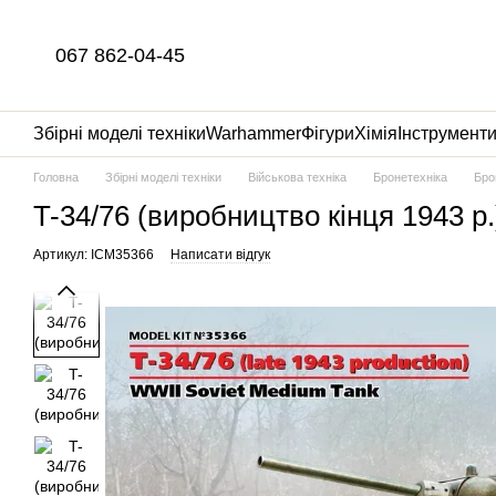
Перейти до основного контенту
067 862-04-45
Збірні моделі техніки
Warhammer
Фігури
Хімія
Інструмент
Головна
Збірні моделі техніки
Військова техніка
Бронетехніка
Бро
T-34/76 (виробництво кінця 1943 р.
Артикул: ICM35366
Написати відгук