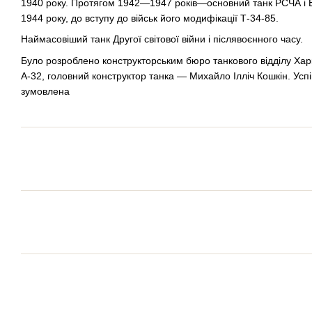
1940 року. Протягом 1942—1947 років—основний танк РСЧА і
1944 року, до вступу до військ його модифікації Т-34-85.
Наймасовіший танк Другої світової війни і післявоєнного часу.
Було розроблено конструкторським бюро танкового відділу Хар
А-32, головний конструктор танка — Михайло Ілліч Кошкін. Усп
зумовлена