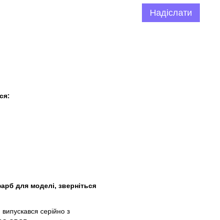
Надіслати
ся:
арб для моделі, зверніться
 випускався серійно з