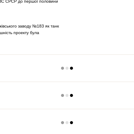
 ВС СРСР до першої половини
ківського заводу №183 як танк
ішність проекту була