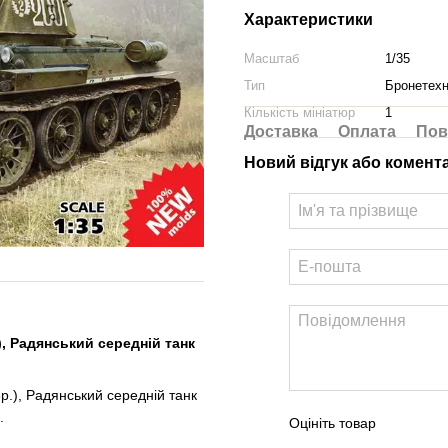
Характеристики
Масштаб
1/35
Тип
Бронетехн
Кількість мініатюр
1
Доставка
Оплата
Пов
Новий відгук або комент
), Радянський середній танк
р.), Радянський середній танк
.
Оцініть товар