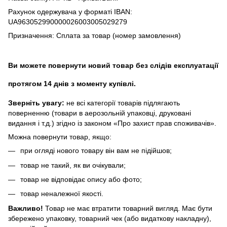
Рахунок одержувача у форматі IBAN:
UA963052990000026003005029279
Призначення: Сплата за товар (номер замовлення)
Ви можете повернути новий товар без слідів експлуатації
протягом 14 днів з моменту купівлі.
Зверніть увагу:
не всі категорії товарів підлягають
поверненню (товари в аерозольній упаковці, друковані
видання і т.д.) згідно із законом «Про захист прав споживачів».
Можна повернути товар, якщо:
при огляді нового товару він вам не підійшов;
товар не такий, як ви очікували;
товар не відповідає опису або фото;
товар неналежної якості.
Важливо!
Товар не має втратити товарний вигляд. Має бути
збережено упаковку, товарний чек (або видаткову накладну),