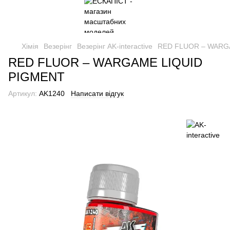
Хімія
Везерінг
Везерінг AK-interactive
RED FLUOR – WARG
RED FLUOR – WARGAME LIQUID
PIGMENT
Артикул:
AK1240
Написати відгук