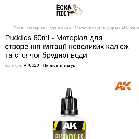
Хімія
Матеріали для діорам
Матеріали для діорам AK-intera
Puddles 60ml - Матеріал для
створення імітації невеликих калюж
та стоячої брудної води
Артикул:
AK8028
Написати відгук