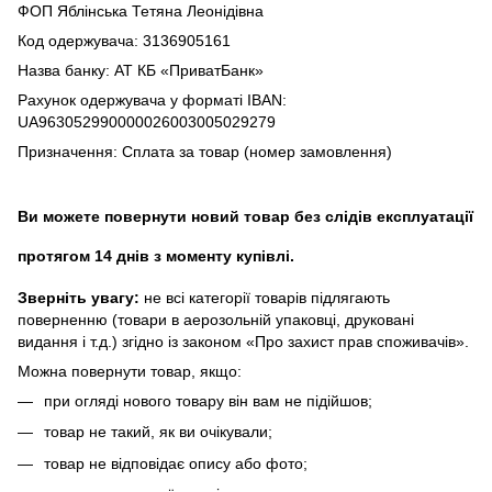
ФОП Яблінська Тетяна Леонідівна
Код одержувача: 3136905161
Назва банку: АТ КБ «ПриватБанк»
Рахунок одержувача у форматі IBAN:
UA963052990000026003005029279
Призначення: Сплата за товар (номер замовлення)
Ви можете повернути новий товар без слідів експлуатації
протягом 14 днів з моменту купівлі.
Зверніть увагу:
не всі категорії товарів підлягають
поверненню (товари в аерозольній упаковці, друковані
видання і т.д.) згідно із законом «Про захист прав споживачів».
Можна повернути товар, якщо:
при огляді нового товару він вам не підійшов;
товар не такий, як ви очікували;
товар не відповідає опису або фото;