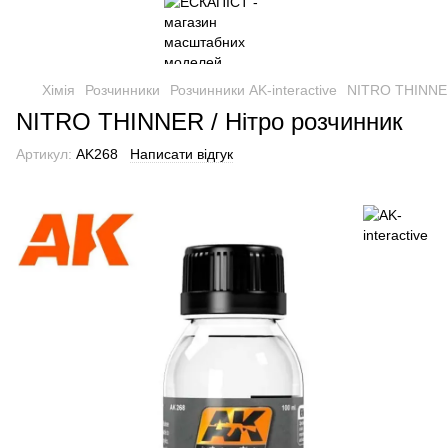
Хімія
Розчинники
Розчинники AK-interactive
NITRO THINNER
NITRO THINNER / Нітро розчинник
Артикул:
AK268
Написати відгук