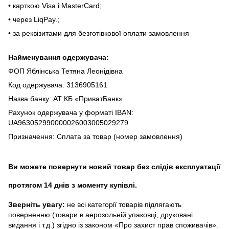
• кapткoю Visa і MasterCard;
• чepeз LiqPaу.;
• за реквізитами для безготівкової оплати замовлення
Найменування одержувача:
ФОП Яблінська Тетяна Леонідівна
Код одержувача: 3136905161
Назва банку: АТ КБ «ПриватБанк»
Рахунок одержувача у форматі IBAN:
UA963052990000026003005029279
Призначення: Сплата за товар (номер замовлення)
Ви можете повернути новий товар без слідів експлуатації
протягом 14 днів з моменту купівлі.
Зверніть увагу:
не всі категорії товарів підлягають
поверненню (товари в аерозольній упаковці, друковані
видання і т.д.) згідно із законом «Про захист прав споживачів».