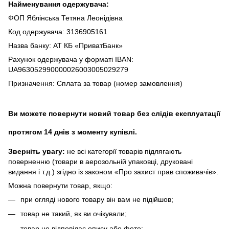
Найменування одержувача:
ФОП Яблінська Тетяна Леонідівна
Код одержувача: 3136905161
Назва банку: АТ КБ «ПриватБанк»
Рахунок одержувача у форматі IBAN:
UA963052990000026003005029279
Призначення: Сплата за товар (номер замовлення)
Ви можете повернути новий товар без слідів експлуатації
протягом 14 днів з моменту купівлі.
Зверніть увагу:
не всі категорії товарів підлягають
поверненню (товари в аерозольній упаковці, друковані
видання і т.д.) згідно із законом «Про захист прав споживачів».
Можна повернути товар, якщо:
при огляді нового товару він вам не підійшов;
товар не такий, як ви очікували;
товар не відповідає опису або фото;