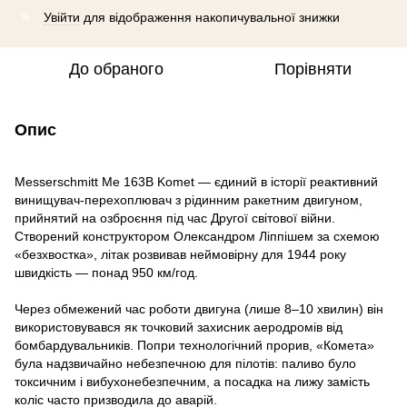
Увійти
для відображення накопичувальної знижки
%
До обраного
Порівняти
Опис
Messerschmitt Me 163B Komet — єдиний в історії реактивний
винищувач-перехоплювач з рідинним ракетним двигуном,
прийнятий на озброєння під час Другої світової війни.
Створений конструктором Олександром Ліппішем за схемою
«безхвостка», літак розвивав неймовірну для 1944 року
швидкість — понад 950 км/год.
Через обмежений час роботи двигуна (лише 8–10 хвилин) він
використовувався як точковий захисник аеродромів від
бомбардувальників. Попри технологічний прорив, «Комета»
була надзвичайно небезпечною для пілотів: паливо було
токсичним і вибухонебезпечним, а посадка на лижу замість
коліс часто призводила до аварій.