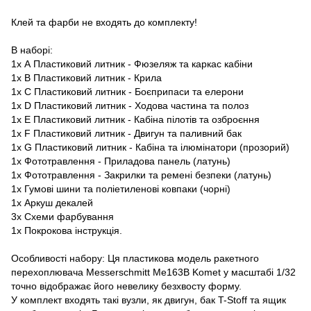
Клей та фарби не входять до комплекту!
В наборі:
1x А Пластиковий литник - Фюзеляж та каркас кабіни
1x B Пластиковий литник - Крила
1x C Пластиковий литник - Боєприпаси та елерони
1x D Пластиковий литник - Ходова частина та полоз
1x E Пластиковий литник - Кабіна пілотів та озброєння
1x F Пластиковий литник - Двигун та паливний бак
1x G Пластиковий литник - Кабіна та ілюмінатори (прозорий)
1x Фототравлення - Приладова панель (латунь)
1x Фототравлення - Закрилки та ремені безпеки (латунь)
1x Гумові шини та поліетиленові ковпаки (чорні)
1x Аркуш декалей
3x Схеми фарбування
1x Покрокова інструкція.
Особливості набору: Ця пластикова модель ракетного
перехоплювача Messerschmitt Me163B Komet у масштабі 1/32
точно відображає його невелику безхвосту форму.
У комплект входять такі вузли, як двигун, бак T-Stoff та ящик