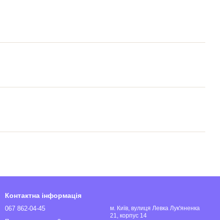
Контактна інформація
067 862-04-45
м. Київ, вулиця Левка Лук'яненка
21, корпус 14