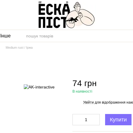
и
Інше
Medium rust / Іржа
74 грн
В наявності
Увійти
для відображення нак
%
Купити