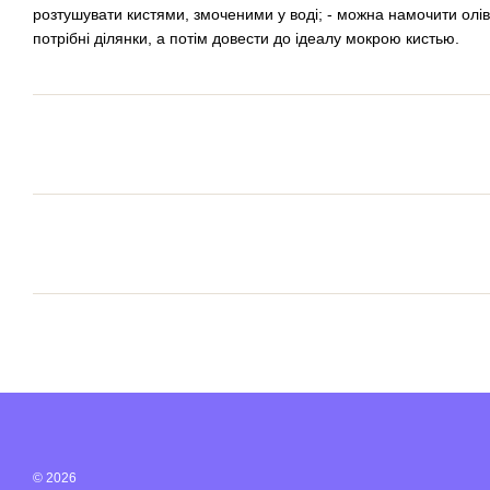
розтушувати кистями, змоченими у воді; - можна намочити олів
потрібні ділянки, а потім довести до ідеалу мокрою кистью.
© 2026