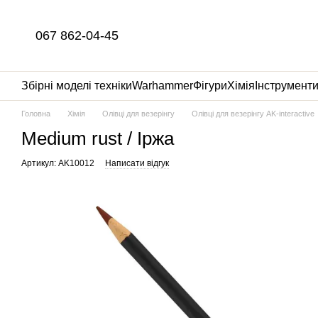
Перейти до основного контенту
067 862-04-45
Збірні моделі техніки
Warhammer
Фігури
Хімія
Інструмент
Головна
Хімія
Олівці для везерінгу
Олівці для везерінгу AK-interactive
Medium rust / Іржа
Артикул: AK10012
Написати відгук