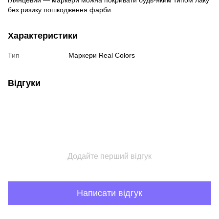
глянцевий — маркери можна покривати будь-яким типом лаку
без ризику пошкодження фарби.
Характеристики
Тип
Маркери Real Colors
Відгуки
Додайте перший відгук
Написати відгук