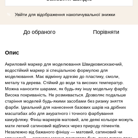
Увійти
для відображення накопичувальної знижки
%
До обраного
Порівняти
Опис
Акриловий маркер для моделювання Швидковисихаючий,
водостійкий маркер зі спеціальною формулою для
моделювання. Має відмінну адгезію до пластику, смоли,
металу та дерева. Стійкий до води та високих температур.
Можна наносити шарами, як будь-яку іншу модельну фарбу.
Висока покриваність. Не розмивається. Дозволяє подальше
старіння моделей будь-якими засобами без ризику зняття
фарби. Ідеальний для нанесення базових шарів на дрібних
масштабах або для акуратного і точного фарбування
камуфляжу. Фініш маркерів матовий, але деякі кольори можуть
мати легкий сатиновий відблиск через природу пігментів.
Незалежно від бажаного фінішу — матовий, сатиновий чи