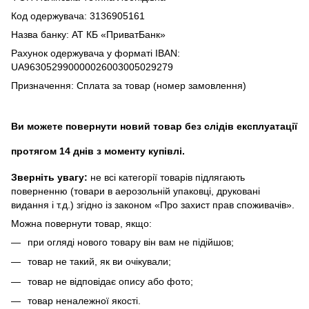
Код одержувача: 3136905161
Назва банку: АТ КБ «ПриватБанк»
Рахунок одержувача у форматі IBAN:
UA963052990000026003005029279
Призначення: Сплата за товар (номер замовлення)
Ви можете повернути новий товар без слідів експлуатації
протягом 14 днів з моменту купівлі.
Зверніть увагу:
не всі категорії товарів підлягають
поверненню (товари в аерозольній упаковці, друковані
видання і т.д.) згідно із законом «Про захист прав споживачів».
Можна повернути товар, якщо:
при огляді нового товару він вам не підійшов;
товар не такий, як ви очікували;
товар не відповідає опису або фото;
товар неналежної якості.