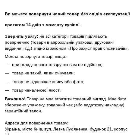
Ви можете повернути новий товар без слідів експлуатації
протягом 14 днів з моменту купівлі.
Зверніть увагу:
не всі категорії товарів підлягають
поверненню (товари в аерозольній упаковці, друковані
видання і т.д.) згідно із законом «Про захист прав споживачів».
Можна повернути товар, якщо:
при огляді нового товару він вам не підійшов;
товар не такий, як ви очікували;
товар не відповідає опису або фото;
товар неналежної якості.
Важливо!
Товар не має втратити товарний вигляд. Має бути
збережено упаковку, товарний чек (або видаткову накладну),
гарантійний талон.
Адреса для повернення товару:
Україна, місто Київ, вул. Левка Лук'яненка, будинок 21, корпус
14