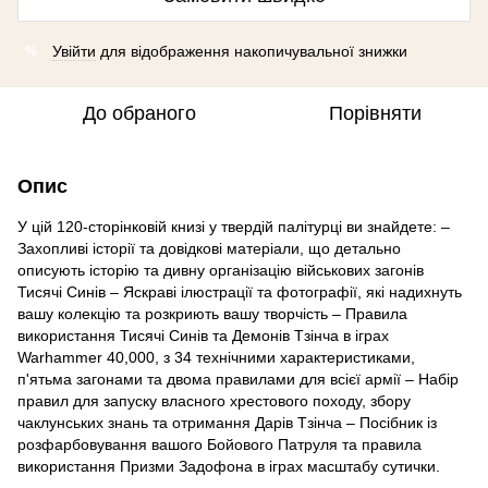
Увійти
для відображення накопичувальної знижки
%
До обраного
Порівняти
Опис
У цій 120-сторінковій книзі у твердій палітурці ви знайдете: –
Захопливі історії та довідкові матеріали, що детально
описують історію та дивну організацію військових загонів
Тисячі Синів – Яскраві ілюстрації та фотографії, які надихнуть
вашу колекцію та розкриють вашу творчість – Правила
використання Тисячі Синів та Демонів Тзінча в іграх
Warhammer 40,000, з 34 технічними характеристиками,
п'ятьма загонами та двома правилами для всієї армії – Набір
правил для запуску власного хрестового походу, збору
чаклунських знань та отримання Дарів Тзінча – Посібник із
розфарбовування вашого Бойового Патруля та правила
використання Призми Задофона в іграх масштабу сутички.