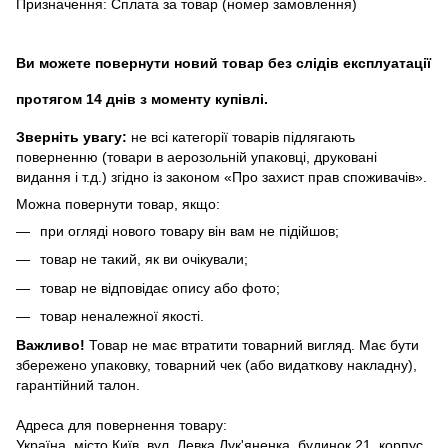
Призначення: Сплата за товар (номер замовлення)
Ви можете повернути новий товар без слідів експлуатації
протягом 14 днів з моменту купівлі.
Зверніть увагу:
не всі категорії товарів підлягають
поверненню (товари в аерозольній упаковці, друковані
видання і т.д.) згідно із законом «Про захист прав споживачів».
Можна повернути товар, якщо:
при огляді нового товару він вам не підійшов;
товар не такий, як ви очікували;
товар не відповідає опису або фото;
товар неналежної якості.
Важливо!
Товар не має втратити товарний вигляд. Має бути
збережено упаковку, товарний чек (або видаткову накладну),
гарантійний талон.
Адреса для повернення товару:
Україна, місто Київ, вул. Левка Лук'яненка, будинок 21, корпус