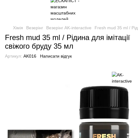
Хімія
Везерінг
Везерінг AK-interactive
Fresh mud 35 ml / Рід
Fresh mud 35 ml / Рідина для імітації
свіжого бруду 35 мл
Артикул:
AK016
Написати відгук