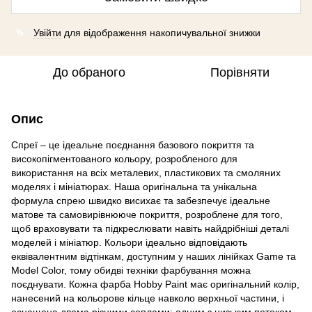
Увійти
для відображення накопичувальної знижки
%
До обраного
Порівняти
Опис
Спреї – це ідеальне поєднання базового покриття та
високопігментованого кольору, розробленого для
використання на всіх металевих, пластикових та смоляних
моделях і мініатюрах. Наша оригінальна та унікальна
формула спрею швидко висихає та забезпечує ідеальне
матове та самовирівнююче покриття, розроблене для того,
щоб враховувати та підкреслювати навіть найдрібніші деталі
моделей і мініатюр. Кольори ідеально відповідають
еквівалентним відтінкам, доступним у наших лінійках Game та
Model Color, тому обидві техніки фарбування можна
поєднувати. Кожна фарба Hobby Paint має оригінальний колір,
нанесений на кольорове кільце навколо верхньої частини, і