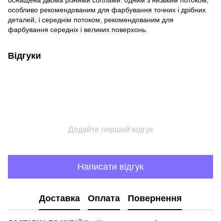
оснащена двома різними соплами: одним з низьким потоком,
особливо рекомендованим для фарбування точних і дрібних
деталей, і середнім потоком, рекомендованим для
фарбування середніх і великих поверхонь.
Відгуки
Додайте перший відгук
Написати відгук
Доставка
Оплата
Повернення