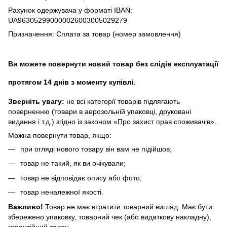
Рахунок одержувача у форматі IBAN:
UA963052990000026003005029279
Призначення: Сплата за товар (номер замовлення)
Ви можете повернути новий товар без слідів експлуатації
протягом 14 днів з моменту купівлі.
Зверніть увагу:
не всі категорії товарів підлягають
поверненню (товари в аерозольній упаковці, друковані
видання і т.д.) згідно із законом «Про захист прав споживачів».
Можна повернути товар, якщо:
при огляді нового товару він вам не підійшов;
товар не такий, як ви очікували;
товар не відповідає опису або фото;
товар неналежної якості.
Важливо!
Товар не має втратити товарний вигляд. Має бути
збережено упаковку, товарний чек (або видаткову накладну),
гарантійний талон.