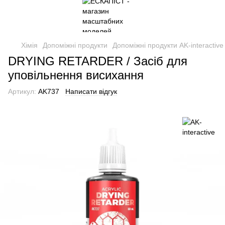
Хімія
Допоміжні продукти
Допоміжні продукти AK-interactive
DRYING RETARDER / Засіб для
уповільнення висихання
Артикул:
AK737
Написати відгук