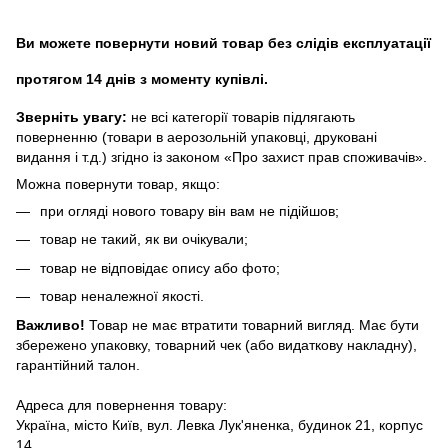
Ви можете повернути новий товар без слідів експлуатації
протягом 14 днів з моменту купівлі.
Зверніть увагу:
не всі категорії товарів підлягають
поверненню (товари в аерозольній упаковці, друковані
видання і т.д.) згідно із законом «Про захист прав споживачів».
Можна повернути товар, якщо:
при огляді нового товару він вам не підійшов;
товар не такий, як ви очікували;
товар не відповідає опису або фото;
товар неналежної якості.
Важливо!
Товар не має втратити товарний вигляд. Має бути
збережено упаковку, товарний чек (або видаткову накладну),
гарантійний талон.
Адреса для повернення товару:
Україна, місто Київ, вул. Левка Лук'яненка, будинок 21, корпус
14