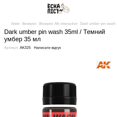
Хімія
Везерінг
Везерінг AK-interactive
Dark umber pin wash
Dark umber pin wash 35ml / Темний
умбер 35 мл
Артикул:
AK325
Написати відгук