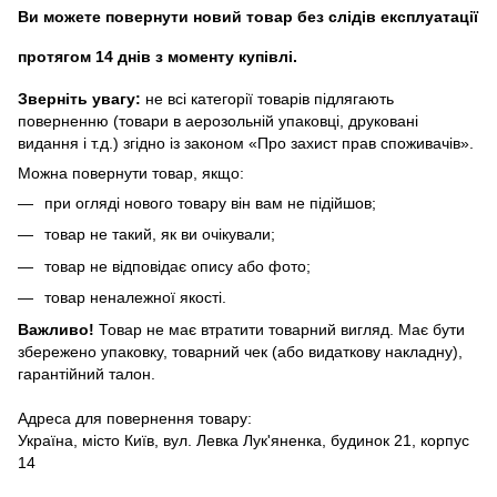
Ви можете повернути новий товар без слідів експлуатації
протягом 14 днів з моменту купівлі.
Зверніть увагу:
не всі категорії товарів підлягають
поверненню (товари в аерозольній упаковці, друковані
видання і т.д.) згідно із законом «Про захист прав споживачів».
Можна повернути товар, якщо:
при огляді нового товару він вам не підійшов;
товар не такий, як ви очікували;
товар не відповідає опису або фото;
товар неналежної якості.
Важливо!
Товар не має втратити товарний вигляд. Має бути
збережено упаковку, товарний чек (або видаткову накладну),
гарантійний талон.
Адреса для повернення товару:
Україна, місто Київ, вул. Левка Лук'яненка, будинок 21, корпус
14