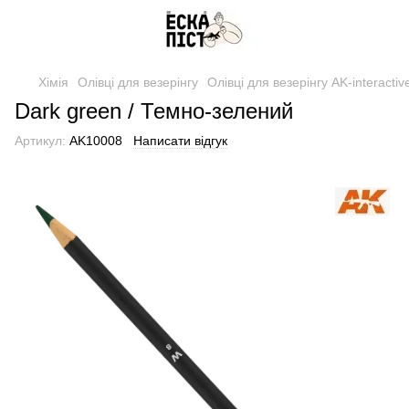
Хімія
Олівці для везерінгу
Олівці для везерінгу AK-interactiv
Dark green / Темно-зелений
Артикул:
AK10008
Написати відгук