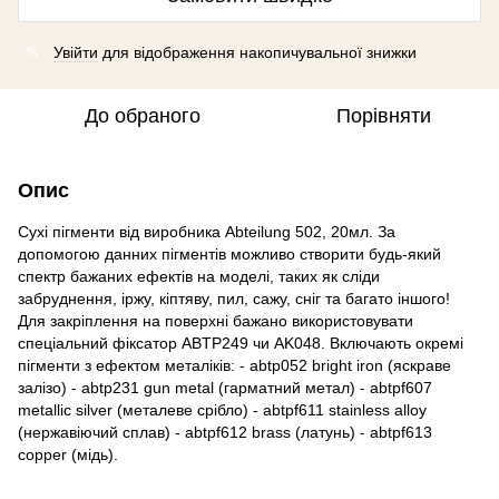
Увійти
для відображення накопичувальної знижки
%
До обраного
Порівняти
Опис
Сухі пігменти від виробника Abteilung 502, 20мл. За
допомогою данних пігментів можливо створити будь-який
спектр бажаних ефектів на моделі, таких як сліди
забруднення, іржу, кіптяву, пил, сажу, сніг та багато іншого!
Для закріплення на поверхні бажано використовувати
спеціальний фіксатор ABTP249 чи AK048. Включають окремі
пігменти з ефектом металіків: - abtp052 bright iron (яскраве
залізо) - abtp231 gun metal (гарматний метал) - abtpf607
metallic silver (металеве срібло) - abtpf611 stainless alloy
(нержавіючий сплав) - abtpf612 brass (латунь) - abtpf613
copper (мідь).