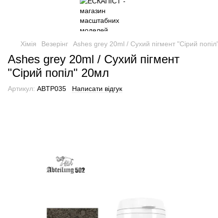
Хімія
Везерінг
Ashes grey 20ml / Сухий пігмент "Сірий попіл
Ashes grey 20ml / Сухий пігмент
"Сірий попіл" 20мл
Артикул:
ABTP035
Написати відгук