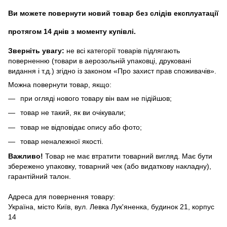
Ви можете повернути новий товар без слідів експлуатації
протягом 14 днів з моменту купівлі.
Зверніть увагу:
не всі категорії товарів підлягають
поверненню (товари в аерозольній упаковці, друковані
видання і т.д.) згідно із законом «Про захист прав споживачів».
Можна повернути товар, якщо:
при огляді нового товару він вам не підійшов;
товар не такий, як ви очікували;
товар не відповідає опису або фото;
товар неналежної якості.
Важливо!
Товар не має втратити товарний вигляд. Має бути
збережено упаковку, товарний чек (або видаткову накладну),
гарантійний талон.
Адреса для повернення товару:
Україна, місто Київ, вул. Левка Лук'яненка, будинок 21, корпус
14