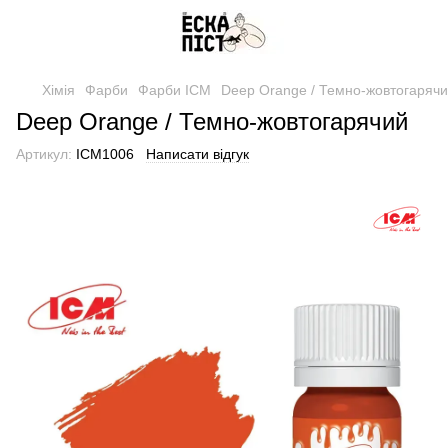
Хімія
Фарби
Фарби ICM
Deep Orange / Темно-жовтогаряч
Deep Orange / Темно-жовтогарячий
Артикул:
ICM1006
Написати відгук