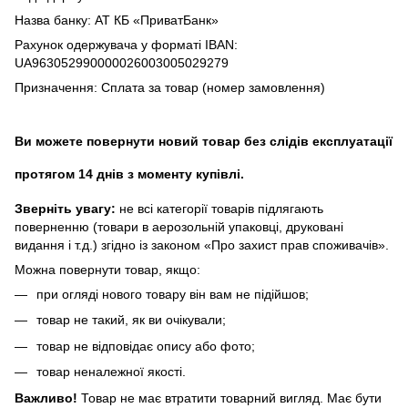
Назва банку: АТ КБ «ПриватБанк»
Рахунок одержувача у форматі IBAN:
UA963052990000026003005029279
Призначення: Сплата за товар (номер замовлення)
Ви можете повернути новий товар без слідів експлуатації
протягом 14 днів з моменту купівлі.
Зверніть увагу:
не всі категорії товарів підлягають
поверненню (товари в аерозольній упаковці, друковані
видання і т.д.) згідно із законом «Про захист прав споживачів».
Можна повернути товар, якщо:
при огляді нового товару він вам не підійшов;
товар не такий, як ви очікували;
товар не відповідає опису або фото;
товар неналежної якості.
Важливо!
Товар не має втратити товарний вигляд. Має бути