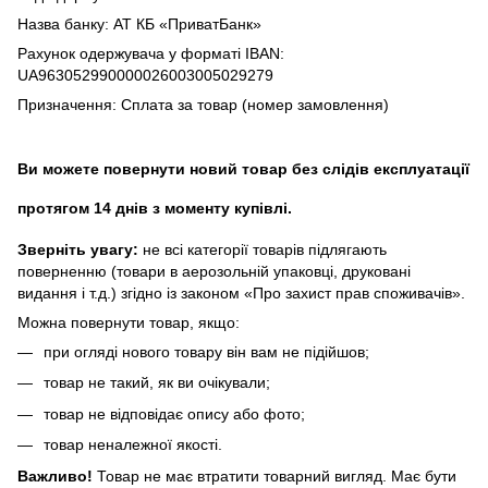
Назва банку: АТ КБ «ПриватБанк»
Рахунок одержувача у форматі IBAN:
UA963052990000026003005029279
Призначення: Сплата за товар (номер замовлення)
Ви можете повернути новий товар без слідів експлуатації
протягом 14 днів з моменту купівлі.
Зверніть увагу:
не всі категорії товарів підлягають
поверненню (товари в аерозольній упаковці, друковані
видання і т.д.) згідно із законом «Про захист прав споживачів».
Можна повернути товар, якщо:
при огляді нового товару він вам не підійшов;
товар не такий, як ви очікували;
товар не відповідає опису або фото;
товар неналежної якості.
Важливо!
Товар не має втратити товарний вигляд. Має бути