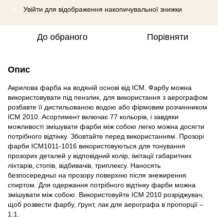
Увійти
для відображення накопичувальної знижки
%
До обраного
Порівняти
Опис
Акрилова фарба на водяній основі від ICM. Фарбу можна
використовувати під пензлик, для використання з аерографом
розбавте її дистильованою водою або фірмовим розчинником
ICM 2010. Асортимент включає 77 кольорів, і завдяки
можливості змішувати фарби між собою легко можна досягти
потрібного відтінку. Збовтайте перед використанням. Прозорі
фарби ICM1011-1016 використовуються для тонування
прозорих деталей у відповідний колір, імітації габаритних
ліхтарів, стопів, відбивачів, триплексу. Наносять
безпосередньо на прозору поверхню після знежирення
спиртом. Для одержання потрібного відтінку фарби можна
змішувати між собою. Використовуйте ICM 2010 розріджувач,
щоб розвести фарбу, ґрунт, лак для аерографа в пропорції –
1:1.