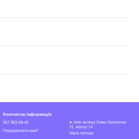
Контактна інформація
067 862-04-45
м. Київ, вулиця Левка Лук'яненка
21, корпус 14
Передзвонити вам?
Мапа проїзду