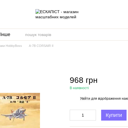
и
Інше
ітаки HobbyBoss
A-7B CORSAIR II
968 грн
В наявності
Увійти
для відображення нак
%
Купити