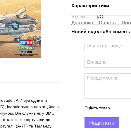
Характеристики
Масштаб
1/72
Доставка
Оплата
Пов
Новий відгук або комент
rusader. A-7 був одним із
D), інерціальною навігаційною
Оцініть товар
гуном. Він служив як у ВМС
Його також експортували до
Надіслати
ортугалії (A-7P) та Таїланду