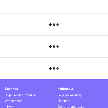
Каталог
Клієнтам
Збірні моделі техніки
Вхід до кабінету
Warhammer
Про нас
Фігури
Оплата і доставка