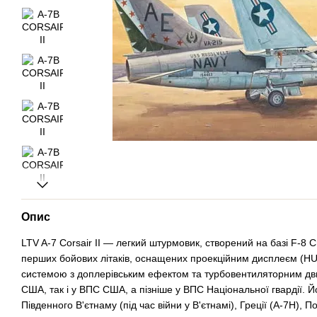
Опис
LTV A-7 Corsair II — легкий штурмовик, створений на базі F-8 C
перших бойових літаків, оснащених проекційним дисплеєм (HU
системою з доплерівським ефектом та турбовентиляторним дви
США, так і у ВПС США, а пізніше у ВПС Національної гвардії. 
Південного В'єтнаму (під час війни у В'єтнамі), Греції (A-7H), П