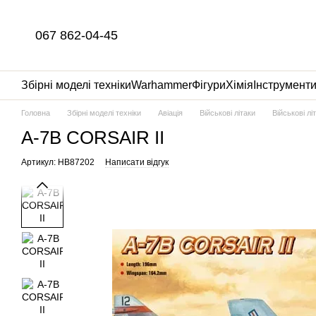
Перейти до основного контенту
067 862-04-45
Збірні моделі техніки
Warhammer
Фігури
Хімія
Інструмент
Головна
Збірні моделі техніки
Авіація
Військові літаки
Військові л
A-7B CORSAIR II
Артикул: HB87202
Написати відгук