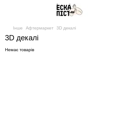
Інше
Афтермаркет
3D декалі
3D декалі
Немає товарів