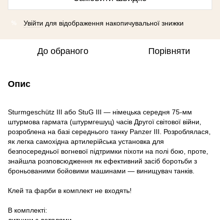
Увійти
для відображення накопичувальної знижки
%
До обраного
Порівняти
Опис
Sturmgeschütz III або StuG III — німецька середня 75-мм
штурмова гармата (штурмгешуц) часів Другої світової війни,
розроблена на базі середнього танку Panzer III. Розроблялася,
як легка самохідна артилерійська установка для
безпосередньої вогневої підтримки піхоти на полі бою, проте,
знайшла розповсюдження як ефективний засіб боротьби з
броньованими бойовими машинами — винищувач танків.
Клей та фарби в комплект не входять!
В комплекті: