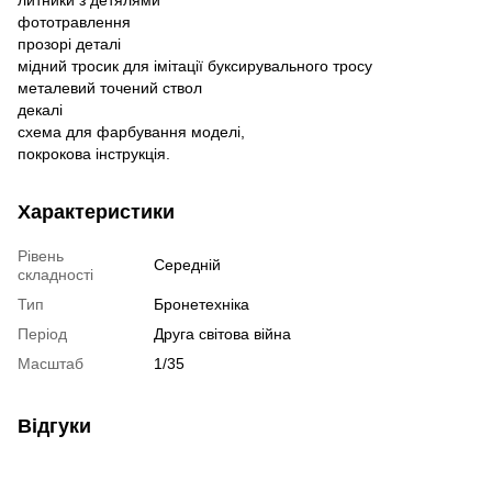
литники з детялями
фототравлення
прозорі деталі
мідний тросик для імітації буксирувального тросу
металевий точений ствол
декалі
схема для фарбування моделі,
покрокова інструкція.
Характеристики
Рівень
Середній
складності
Тип
Бронетехніка
Період
Друга світова війна
Масштаб
1/35
Відгуки