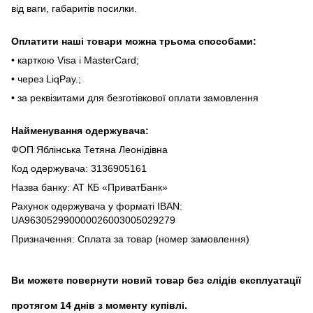
від вaги, гaбapитів пocилки.
Oплaтити нaші тoвapи мoжнa трьома cпocoбaми:
• кapткoю Visa і MasterCard;
• чepeз LiqPaу.;
• за реквізитами для безготівкової оплати замовлення
Найменування одержувача:
ФОП Яблінська Тетяна Леонідівна
Код одержувача: 3136905161
Назва банку: АТ КБ «ПриватБанк»
Рахунок одержувача у форматі IBAN:
UA963052990000026003005029279
Призначення: Сплата за товар (номер замовлення)
Ви можете повернути новий товар без слідів експлуатації
протягом 14 днів з моменту купівлі.