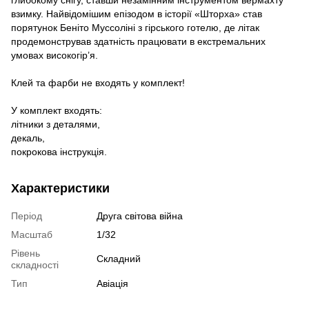
глибокому снігу, ставши незамінним інструментом вермахту
взимку. Найвідомішим епізодом в історії «Шторха» став
порятунок Беніто Муссоліні з гірського готелю, де літак
продемонстрував здатність працювати в екстремальних
умовах високогір’я.
Клей та фарби не входять у комплект!
У комплект входять:
літники з деталями,
декаль,
покрокова інструкція.
Характеристики
Період
Друга світова війна
Масштаб
1/32
Рівень
Складний
складності
Тип
Авіація