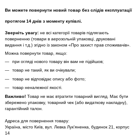
Ви можете повернути новий товар без слідів експлуатації
протягом 14 днів з моменту купівлі.
Зверніть увагу:
не всі категорії товарів підлягають
поверненню (товари в аерозольній упаковці, друковані
видання і т.д.) згідно із законом «Про захист прав споживачів».
Можна повернути товар, якщо:
при огляді нового товару він вам не підійшов;
товар не такий, як ви очікували;
товар не відповідає опису або фото;
товар неналежної якості.
Важливо!
Товар не має втратити товарний вигляд. Має бути
збережено упаковку, товарний чек (або видаткову накладну),
гарантійний талон.
Адреса для повернення товару:
Україна, місто Київ, вул. Левка Лук'яненка, будинок 21, корпус
14