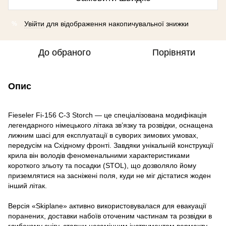
Увійти
для відображення накопичувальної знижки
%
До обраного
Порівняти
Опис
Fieseler Fi-156 C-3 Storch — це спеціалізована модифікація
легендарного німецького літака зв’язку та розвідки, оснащена
лижним шасі для експлуатації в суворих зимових умовах,
передусім на Східному фронті. Завдяки унікальній конструкції
крила він володів феноменальними характеристиками
короткого зльоту та посадки (STOL), що дозволяло йому
приземлятися на засніжені поля, куди не міг дістатися жоден
інший літак.
Версія «Skiplane» активно використовувалася для евакуації
поранених, доставки набоїв оточеним частинам та розвідки в