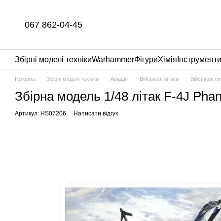
Перейти до основного контенту
067 862-04-45
Збірні моделі техніки
Warhammer
Фігури
Хімія
Інструмент
Головна
Збірні моделі техніки
Авіація
Військові літаки
Військові л
Збірна модель 1/48 літак F-4J Pha
Артикул: HS07206
Написати відгук