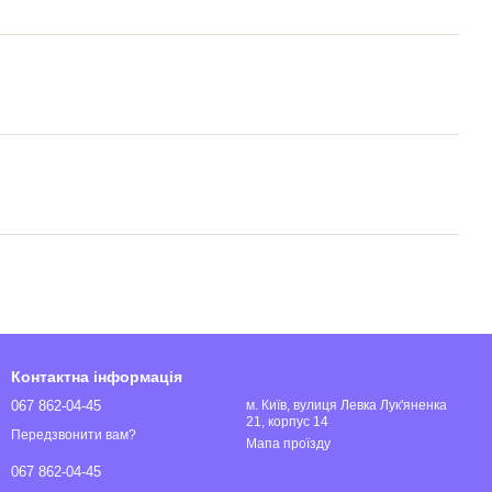
Контактна інформація
067 862-04-45
м. Київ, вулиця Левка Лук'яненка
21, корпус 14
Передзвонити вам?
Мапа проїзду
067 862-04-45