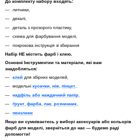
До комплекту набору входять:
литники,
декалі,
деталь з прозорого пластику,
схема для фарбування моделі,
покрокова інструкція зі збирання
Набір НЕ містить фарб і клею.
Основні Інструментии та матеріали, які вам
знадобляться:
клей
для збірних моделей,
модельні
кусачки
,
ніж
,
пінцет
,
надфіль або наждачний папір
,
ґрунт
,
фарба
,
лак
,
розчинник
,
пензлики
Якщо ви сумніваєтесь у виборі аксесуарів або кольорів
фарб для моделі, зверніться до нас — будемо раді
допомогти!