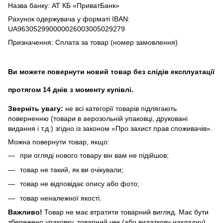
Назва банку: АТ КБ «ПриватБанк»
Рахунок одержувача у форматі IBAN:
UA963052990000026003005029279
Призначення: Сплата за товар (номер замовлення)
Ви можете повернути новий товар без слідів експлуатації
протягом 14 днів з моменту купівлі.
Зверніть увагу:
не всі категорії товарів підлягають
поверненню (товари в аерозольній упаковці, друковані
видання і т.д.) згідно із законом «Про захист прав споживачів».
Можна повернути товар, якщо:
при огляді нового товару він вам не підійшов;
товар не такий, як ви очікували;
товар не відповідає опису або фото;
товар неналежної якості.
Важливо!
Товар не має втратити товарний вигляд. Має бути
збережено упаковку, товарний чек (або видаткову накладну),