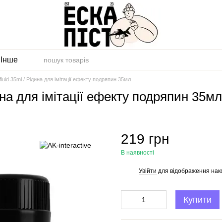
и
Інше
 fluid 35ml / Рідина для імітації ефекту подряпин 35мл
ідина для імітації ефекту подряпин 35мл
219 грн
В наявності
Увійти
для відображення нак
%
Купити