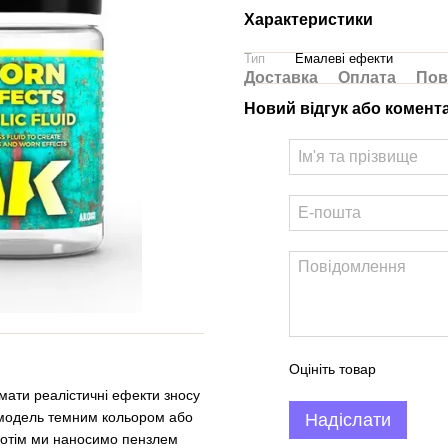
Характеристики
Тип
Емалеві ефекти
Доставка
Оплата
Пов
Новий відгук або комент
Оцініть товар
мати реалістичні ефекти зносу
модель темним кольором або
Надіслати
Потім ми наносимо пензлем