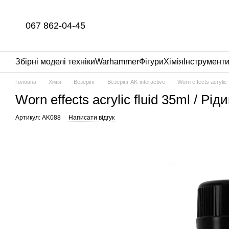
Перейти до основного контенту
067 862-04-45
Збірні моделі техніки
Warhammer
Фігури
Хімія
Інструмент
Головна
Хімія
Везерінг
Везерінг AK-interactive
Worn effects acrylic
Worn effects acrylic fluid 35ml / Р
Артикул: AK088
Написати відгук