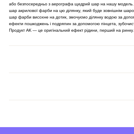
або безпосередньо з аерографа щедрий шар на нашу модель
шар акрилової фарби на цю ділянку, який буде зовнішнім шар
шар фарби висохне на дотик, змочуємо ділянку водою за допо
ефекти пошкоджень і подряпин за допомогою пінцета, зубочис
Продукт AK — це оригінальний ефект рідини, перший на ринку.