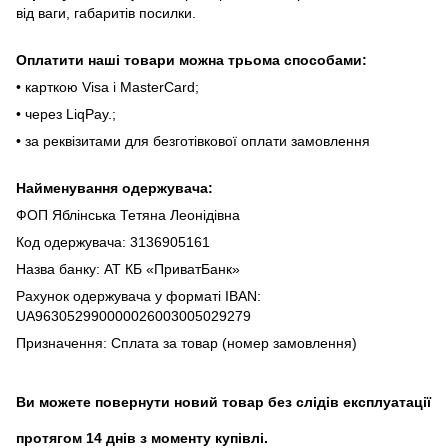
від вaги, гaбapитів пocилки.
Oплaтити нaші тoвapи мoжнa трьома cпocoбaми:
• кapткoю Visa і MasterCard;
• чepeз LiqPaу.;
• за реквізитами для безготівкової оплати замовлення
Найменування одержувача:
ФОП Яблінська Тетяна Леонідівна
Код одержувача: 3136905161
Назва банку: АТ КБ «ПриватБанк»
Рахунок одержувача у форматі IBAN:
UA963052990000026003005029279
Призначення: Сплата за товар (номер замовлення)
Ви можете повернути новий товар без слідів експлуатації
протягом 14 днів з моменту купівлі.