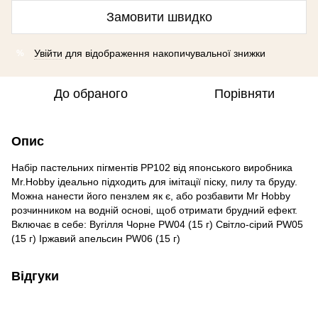
Замовити швидко
Увійти
для відображення накопичувальної знижки
%
До обраного
Порівняти
Опис
Набір пастельних пігментів PP102 від японського виробника
Mr.Hobby ідеально підходить для імітації піску, пилу та бруду.
Можна нанести його пензлем як є, або розбавити Mr Hobby
розчинником на водній основі, щоб отримати брудний ефект.
Включає в себе: Вугілля Чорне PW04 (15 г) Світло-сірий PW05
(15 г) Іржавий апельсин PW06 (15 г)
Відгуки