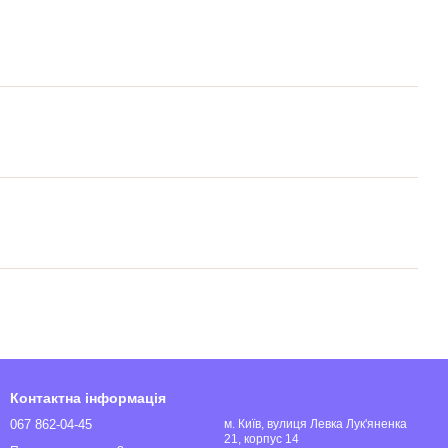
Контактна інформація
067 862-04-45
м. Київ, вулиця Левка Лук'яненка
21, корпус 14