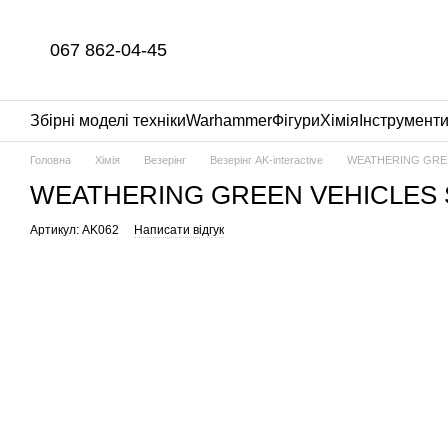
Перейти до основного контенту
067 862-04-45
Збірні моделі техніки
Warhammer
Фігури
Хімія
Інструмент
Головна
Хімія
Везерінг
Везерінг AK-interactive
WEATHERING GREEN
WEATHERING GREEN VEHICLES SE
Артикул: AK062
Написати відгук